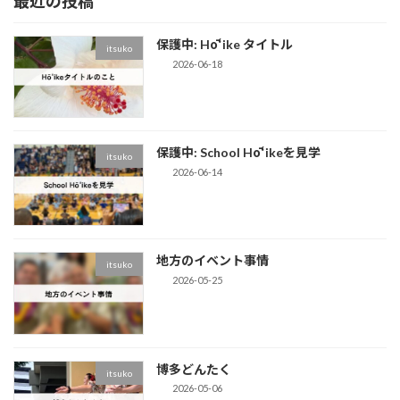
最近の投稿
ー
ー
の
ジ
ジ
ペ
保護中: Hōʻike タイトル
itsuko
ー
2026-06-18
ジ
送
保護中: School Hōʻikeを見学
り
itsuko
2026-06-14
地方のイベント事情
itsuko
2026-05-25
博多どんたく
itsuko
2026-05-06