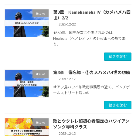
第3章 Kamehameha IV（カメハメハ四
itsuko
世）2/2
2025-12-22
1860年、国王が次に企画されたのは
Healeala（ヘアレアラ）の死火山への旅であ
り、
続きを読む
第3章 備忘録‐②カメハメハ4世の功績
itsuko
2025-12-17
オアフ島ハワイ州政府事務所の近く、パンチボ
ールストリート沿いの
続きを読む
歌とウクレレ超初心者限定のハワイアン
itsuko
ソング専科クラス
2025-12-13