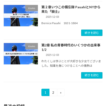
第２章いつこの備忘録 PauahiとNYから
itsuko
来た「騎士」
2025-12-03
Bernice Pauahi 1831-1884
続きを読む
第2章 私の青春時代のいくつかの出来事
itsuko
1/2
2025-12-03
わたくしは学ぶことが大好きな少女でございま
した。知識を身につけることへの情熱は
続きを読む
投
1
2
»
固
固
定
定
稿
ペ
ペ