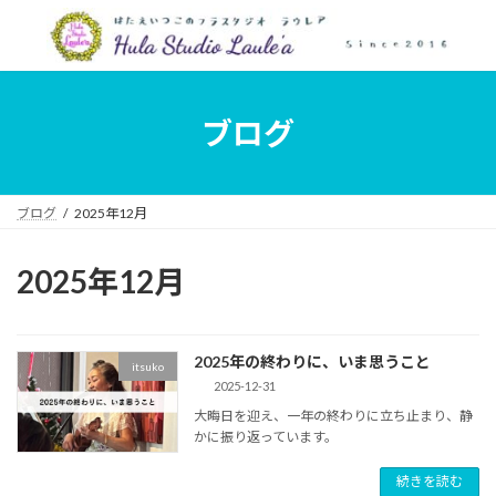
コ
ナ
ン
ビ
テ
ゲ
ン
ー
ツ
シ
へ
ョ
ブログ
ス
ン
キ
に
ッ
移
プ
動
ブログ
2025年12月
2025年12月
2025年の終わりに、いま思うこと
itsuko
2025-12-31
大晦日を迎え、一年の終わりに立ち止まり、静
かに振り返っています。
続きを読む