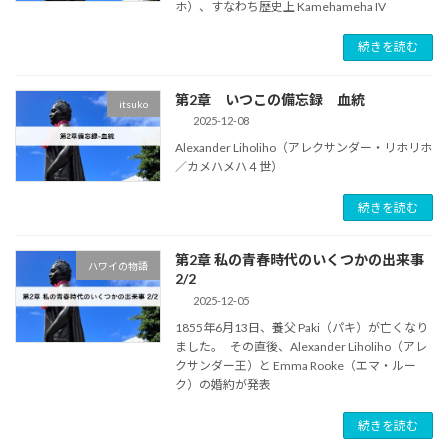
ホ）、すなわち歴史上 Kamehameha IV
続きを読む
第2章 いつこの備忘録 血統
itsuko
2025-12-08
Alexander Liholiho（アレクサンダー・リホリホ
／カメハメハ４世）
続きを読む
第2章 私の青春時代のいくつかの出来事
ハワイの物語
2/2
2025-12-05
1855年6月13日、養父 Paki（パキ）が亡くなり
ました。 その直後、Alexander Liholiho（アレ
クサンダー王）と Emma Rooke（エマ・ルー
ク）の婚約が発表
続きを読む