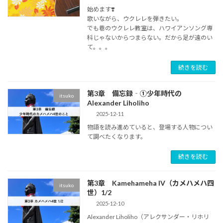
始めます❣️
歌いながら、ウクレレを弾きたい。
でも巷のウクレレ教室は、ハワイアンソング専
科じゃないからつまらない。だから足が遠のい
て。。。
続きを読む
第3章 備忘録‐①少年時代の
itsuko
Alexander Liholiho
2025-12-11
物語を読み進めていると、登場する人物につい
て調べたくなります。
続きを読む
第3章 Kamehameha IV（カメハメハ四
itsuko
世）1/2
2025-12-10
Alexander Liholiho（アレクサンダー・リホリ